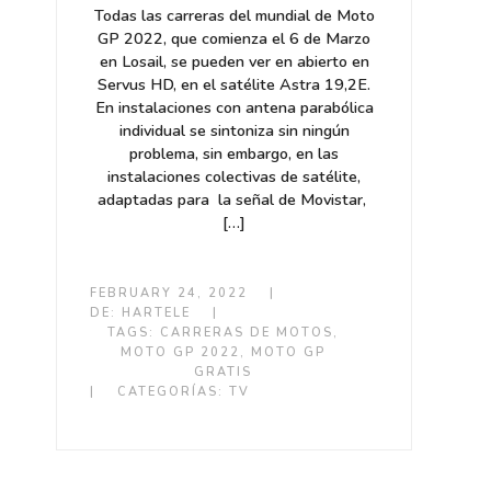
Todas las carreras del mundial de Moto
GP 2022, que comienza el 6 de Marzo
en Losail, se pueden ver en abierto en
Servus HD, en el satélite Astra 19,2E.
En instalaciones con antena parabólica
individual se sintoniza sin ningún
problema, sin embargo, en las
instalaciones colectivas de satélite,
adaptadas para la señal de Movistar,
[…]
FEBRUARY 24, 2022
|
DE:
HARTELE
|
TAGS:
CARRERAS DE MOTOS
,
MOTO GP 2022
,
MOTO GP
GRATIS
|
CATEGORÍAS:
TV