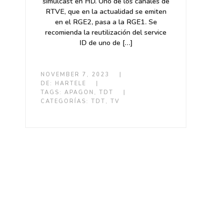
simulcast en HD. Uno de los canales de
RTVE, que en la actualidad se emiten
en el RGE2, pasa a la RGE1. Se
recomienda la reutilización del service
ID de uno de […]
NOVEMBER 7, 2023
|
DE:
HARTELE
|
TAGS:
APAGON
,
TDT
|
CATEGORÍAS:
TDT
,
TV