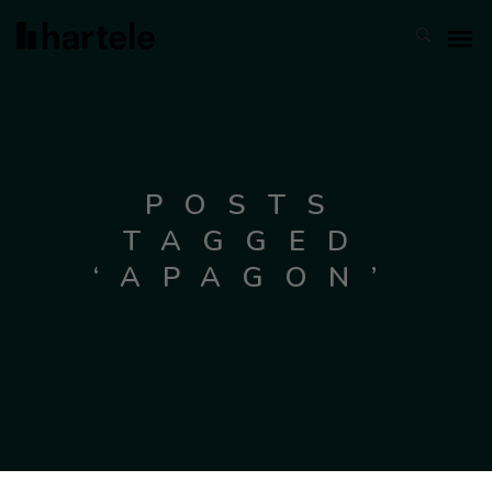
POSTS
TAGGED
‘APAGON’